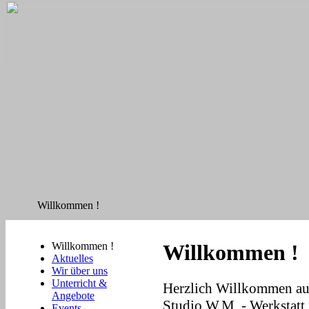
Willkommen !
Willkommen !
Willkommen !
Aktuelles
Wir über uns
Unterricht &
Herzlich Willkommen au
Angebote
Studio W.M. - Werkstatt
Events