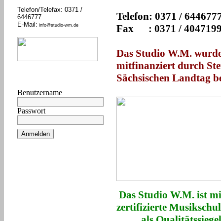
Telefon/Telefax: 0371 /
Telefon: 0371 / 644677
6446777
E-Mail:
info@studio-wm.de
Fax : 0371 / 404719
Das Studio W.M. wurd
mitfinanziert durch St
Sächsischen Landtag be
Benutzername
Passwort
Anmelden
Das Studio W.M. ist mi
zertifizierte Musiksch
als Qualitätssiegel 