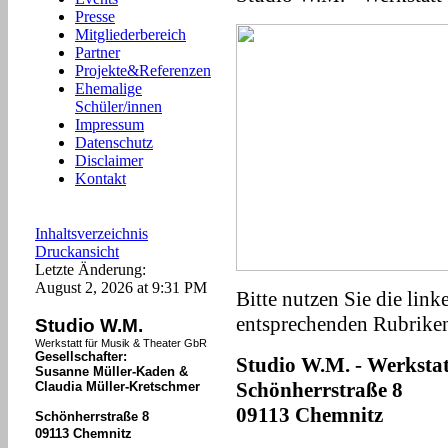
Presse
Mitgliederbereich
Partner
Projekte&Referenzen
Ehemalige
Schüler/innen
Impressum
Datenschutz
Disclaimer
Kontakt
Inhaltsverzeichnis
Druckansicht
Letzte Änderung:
August 2, 2026 at 9:31 PM
Bitte nutzen Sie die link
entsprechenden Rubriken
Studio W.M.
Werkstatt für Musik & Theater GbR
Gesellschafter:
Studio W.M. - Werksta
Susanne Müller-Kaden &
Schönherrstraße 8
Claudia Müller-Kretschmer
09113 Chemnitz
Schönherrstraße 8
09113 Chemnitz