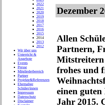
2022
Dezember 2
2021
2020
2019
2018
2017
2016
2015
Allen Schüle
2014
2013
Partnern, F
2012
Wir über uns
Unterricht &
Mitstreitern
Angebote
Events
frohes und f
Presse
Mitgliederbereich
Partner
Weihnachtsf
Projekte&Referenzen
Ehemalige
einen guten
Schüler/innen
Impressum
Datenschutz
Jahr 2015. G
Disclaimer