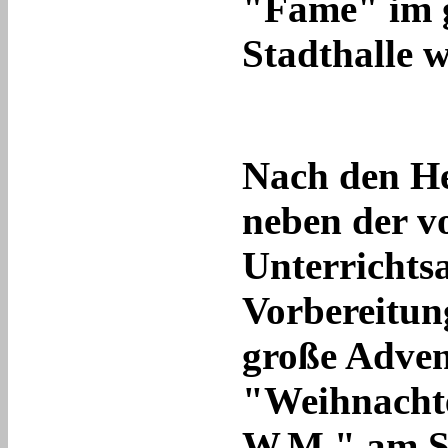
"Fame" im g
Stadthalle w
Nach den He
neben der v
Unterrichtsa
Vorbereitung
große Adven
"Weihnacht
W.M." am S