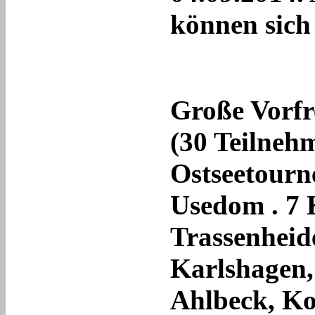
können sich
Große Vorfr
(30 Teilnehm
Ostseetourne
Usedom . 7 
Trassenheid
Karlshagen,
Ahlbeck, K